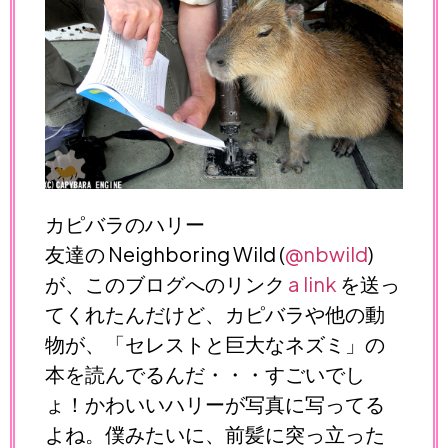
カピバラのハリー
友達の Neighboring Wild (
@nbwild
)
が、このブログへのリンク
a link
を送っ
てくれたんだけど、カピバラや他の動
物が、「セレストと巨大なネズミ」の
本を読んでるんだ・・・すごいでし
ょ！かわいいハリーが写真に写ってる
よね。僕みたいに、前髪に突っ立った